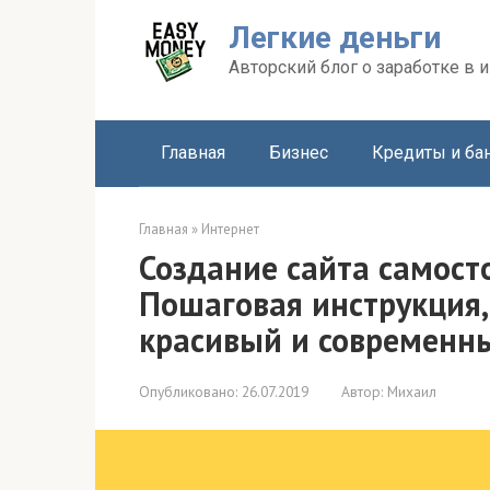
Перейти
Легкие деньги
к
контенту
Авторский блог о заработке в и
Главная
Бизнес
Кредиты и ба
Главная
»
Интернет
Создание сайта самосто
Пошаговая инструкция,
красивый и современн
Опубликовано:
26.07.2019
Автор:
Михаил