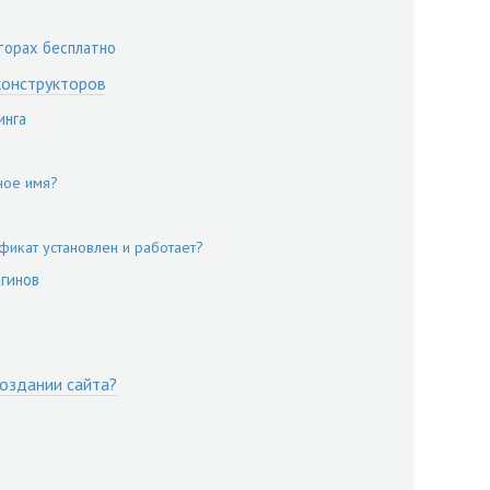
торах бесплатно
конструкторов
инга
ное имя?
ификат установлен и работает?
агинов
создании сайта?