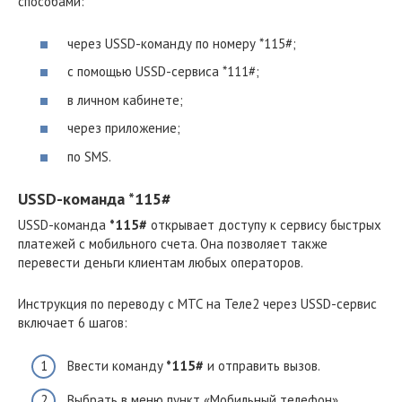
способами:
через USSD-команду по номеру *115#;
с помощью USSD-сервиса *111#;
в личном кабинете;
через приложение;
по SMS.
USSD-команда *115#
USSD-команда
*115#
открывает доступу к сервису быстрых
платежей с мобильного счета. Она позволяет также
перевести деньги клиентам любых операторов.
Инструкция по переводу с МТС на Теле2 через USSD-сервис
включает 6 шагов:
Ввести команду
*115#
и отправить вызов.
Выбрать в меню пункт «Мобильный телефон»,