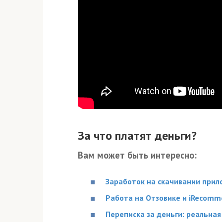
За что платят деньги?
Вам может быть интересно:
Заработок на скачивании прило
Работа на Отзовике и iRecomm
Переписка за деньги: реальная