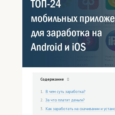
Содержание
В чем суть заработка?
За что платят деньги?
Как заработать на скачивании и устан