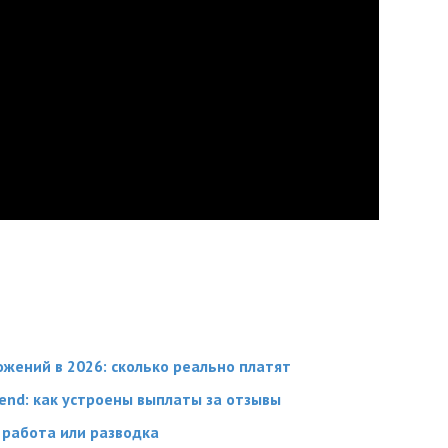
жений в 2026: сколько реально платят
end: как устроены выплаты за отзывы
 работа или разводка