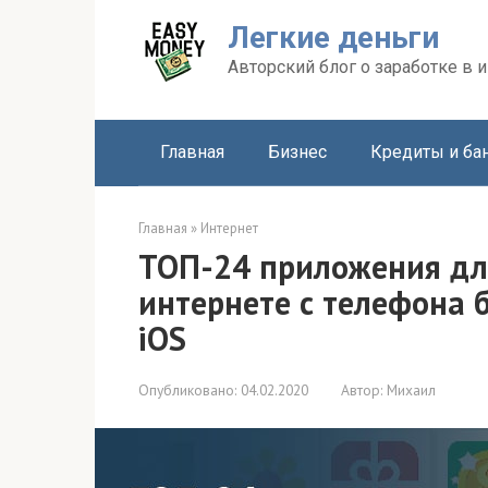
Перейти
Легкие деньги
к
контенту
Авторский блог о заработке в и
Главная
Бизнес
Кредиты и ба
Главная
»
Интернет
ТОП-24 приложения для
интернете с телефона 
iOS
Опубликовано:
04.02.2020
Автор:
Михаил