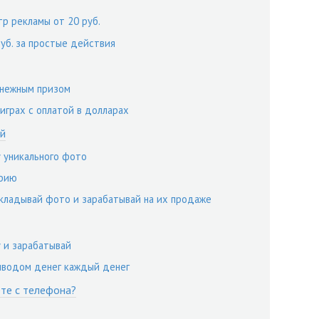
тр рекламы от 20 руб.
руб. за простые действия
денежным призом
играх с оплатой в долларах
й
у уникального фото
афию
выкладывай фото и зарабатывай на их продаже
у и зарабатывай
ыводом денег каждый денег
те с телефона?