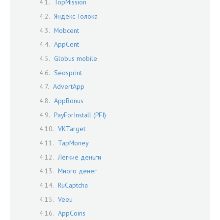
TopMission
Яндекс.Толока
Mobcent
AppCent
Globus mobile
Seosprint
AdvertApp
AppBonus
PayForInstall (PFI)
VKTarget
TapMoney
Легкие деньги
Много денег
RuCaptcha
Veeu
AppCoins