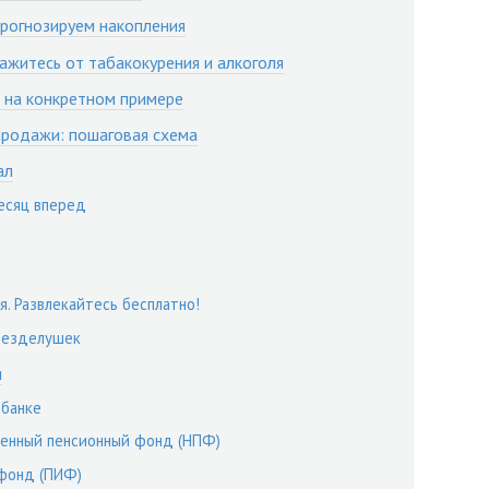
рогнозируем накопления
ажитесь от табакокурения и алкоголя
м на конкретном примере
продажи: пошаговая схема
ал
месяц вперед
я. Развлекайтесь бесплатно!
 безделушек
я
 банке
венный пенсионный фонд (НПФ)
 фонд (ПИФ)