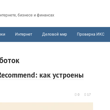
нтернете, бизнесе и финансах
нки
Интернет
Деловой мир
Проверка ИКС
боток
iRecommend: как устроены
0
17