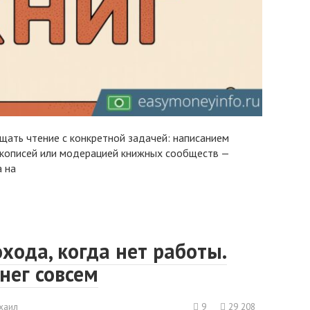
ещать чтение с конкретной задачей: написанием
рукописей или модерацией книжных сообществ —
а на
хода, когда нет работы.
енег совсем
хаил
9
29 208